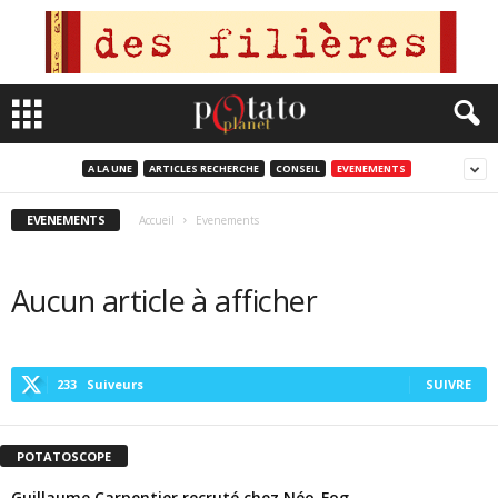
A LA UNE
ARTICLES RECHERCHE
CONSEIL
EVENEMENTS
EVENEMENTS
Accueil
Evenements
Aucun article à afficher
233
Suiveurs
SUIVRE
POTATOSCOPE
Guillaume Carpentier recruté chez Néo-Fog